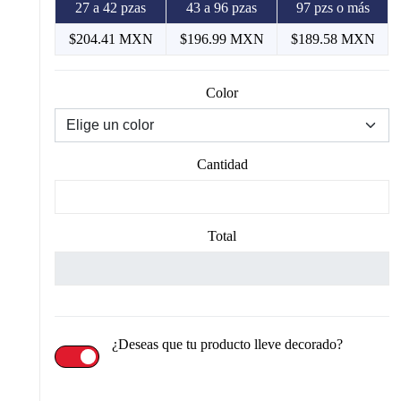
27 a 42 pzas
43 a 96 pzas
97 pzs o más
$204.41 MXN
$196.99 MXN
$189.58 MXN
Color
Cantidad
Total
¿Deseas que tu producto lleve decorado?