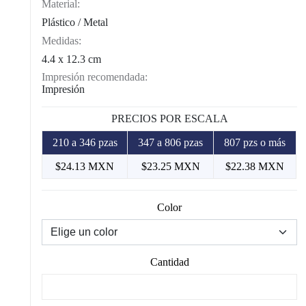
Material:
Plástico / Metal
Medidas:
4.4 x 12.3 cm
Impresión recomendada:
Impresión
PRECIOS POR ESCALA
210 a 346 pzas
347 a 806 pzas
807 pzs o más
$24.13 MXN
$23.25 MXN
$22.38 MXN
Color
Cantidad