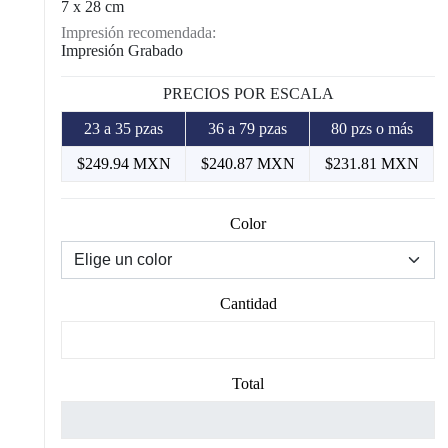
7 x 28 cm
Impresión recomendada:
Impresión Grabado
PRECIOS POR ESCALA
23 a 35 pzas
36 a 79 pzas
80 pzs o más
$249.94 MXN
$240.87 MXN
$231.81 MXN
Color
Cantidad
Total