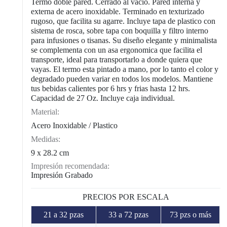
Termo doble pared. Cerrado al vacio. Pared interna y
externa de acero inoxidable. Terminado en texturizado
rugoso, que facilita su agarre. Incluye tapa de plastico con
sistema de rosca, sobre tapa con boquilla y filtro interno
para infusiones o tisanas. Su diseño elegante y minimalista
se complementa con un asa ergonomica que facilita el
transporte, ideal para transportarlo a donde quiera que
vayas. El termo esta pintado a mano, por lo tanto el color y
degradado pueden variar en todos los modelos. Mantiene
tus bebidas calientes por 6 hrs y frias hasta 12 hrs.
Capacidad de 27 Oz. Incluye caja individual.
Material:
Acero Inoxidable / Plastico
Medidas:
9 x 28.2 cm
Impresión recomendada:
Impresión Grabado
PRECIOS POR ESCALA
21 a 32 pzas
33 a 72 pzas
73 pzs o más