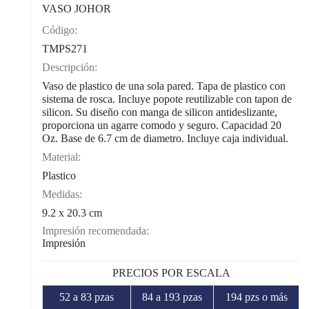
VASO JOHOR
Código:
CAT0004
TMPS271
Descripción:
Vaso de plastico de una sola pared. Tapa de plastico con
sistema de rosca. Incluye popote reutilizable con tapon de
silicon. Su diseño con manga de silicon antideslizante,
proporciona un agarre comodo y seguro. Capacidad 20
Oz. Base de 6.7 cm de diametro. Incluye caja individual.
Material:
Plastico
Medidas:
9.2 x 20.3 cm
Impresión recomendada:
Impresión
PRECIOS POR ESCALA
52 a 83 pzas
84 a 193 pzas
194 pzs o más