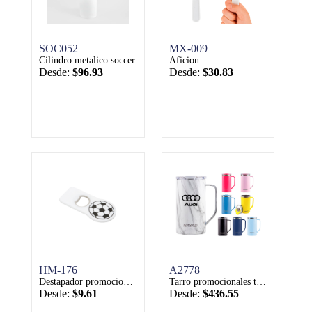
SOC052
MX-009
Cilindro metalico soccer
Aficion
Desde:
$96.93
Desde:
$30.83
HM-176
A2778
Destapador promocionales fresgoe
Tarro promocionales termico doble pared acero inox 20 oz nayad metro tall
Desde:
$9.61
Desde:
$436.55